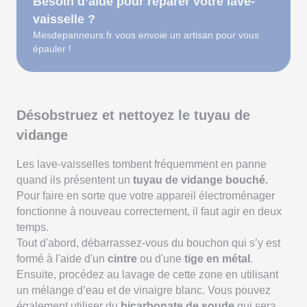
Besoin d’aide pour réparer votre lave-
vaisselle ?
Mesdepanneurs.fr vous envoie un artisan pour vous
épauler !
Désobstruez et nettoyez le tuyau de
vidange
Les lave-vaisselles tombent fréquemment en panne
quand ils présentent un
tuyau de vidange bouché.
Pour faire en sorte que votre appareil électroménager
fonctionne à nouveau correctement, il faut agir en deux
temps.
Tout d'abord, débarrassez-vous du bouchon qui s’y est
formé à l'aide d'un
cintre
ou d'une
tige en métal
.
Ensuite, procédez au lavage de cette zone en utilisant
un mélange d’eau et de vinaigre blanc. Vous pouvez
également utiliser du
bicarbonate de soude
qui sera