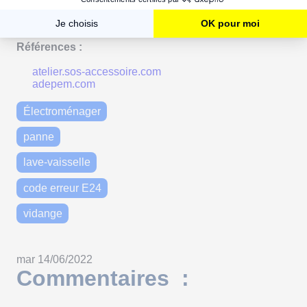
Électroménager: luttons contre l'obsolescence
programmée !
Références :
atelier.sos-accessoire.com
adepem.com
Électroménager
panne
lave-vaisselle
code erreur E24
vidange
mar 14/06/2022
Commentaires :