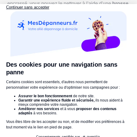
encrassé, vous pouvez le nettoyer à l'aide d'une
brosse
à dents
et d'une solution à base d’
eau chaude
et de
savon.
En résumé, le code erreur E24 et E25 indique que votre
appareil à un problème au niveau de la vidange. Pour
réparer votre machine, nous vous conseillons d’appeler
un professionnel. Toutefois, vous pouvez aussi tenter
faire disparaitre le message d'erreur en analysant et en
nettoyant différents composants comme le tuyau de
vidange, le micro-filtre, la pompe de vidange ou encore
le répartiteur d’eau.
Pour plus d'informations, laissez-nous un commentaire !
La Rédaction vous recommande :
Top 6 des appareils électroménagers qui
consomment le plus d'électricité
Comment brancher un lave-vaisselle ? 4 étapes
faciles à suivre