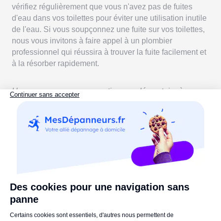
vérifiez régulièrement que vous n'avez pas de fuites
d'eau dans vos toilettes pour éviter une utilisation inutile
de l'eau. Si vous soupçonnez une fuite sur vos toilettes,
nous vous invitons à faire appel à un plombier
professionnel qui réussira à trouver la fuite facilement et
à la résorber rapidement.
Une remarque ou une question supplémentaire à poser
? Laissez-nous un commentaire !
La Rédaction vous recommande:
Pannes de chasse d'eau : causes & solutions pour la
réparer
Déco WC : 15 idées pour un petit coin réussi
Chasse d'eau qui fuit : 6 conseils pour la réparer
selon la cause
Références :
multimat.fr