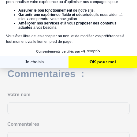
monquotidienautrement.com
masalledebain.com
économies d'eau
toilettes
chasse d’eau
mar 14/06/2022
Commentaires :
Votre nom
Commentaires