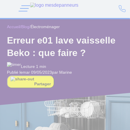
Accueil
/
Blog
/
Électroménager
Erreur e01 lave vaisselle
Beko : que faire ?
Lecture 1 min
Publié le
mar 09/05/2023
par Marine
Partager