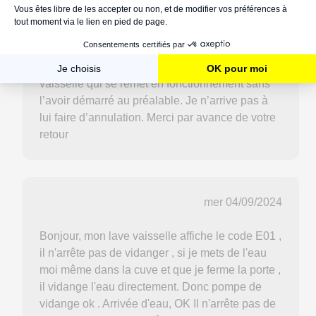
sèchée, pas d’eau dans la cuve et le lave-
vaisselle qui ne veut pas finir son cycle et ne
peut pas être arrêté malgré tout. Je viens de
nettoyer les filtres et de fermer la porte du lave-
vaisselle qui se remet en fonctionnement sans
l’avoir démarré au préalable. Je n’arrive pas à
lui faire d’annulation. Merci par avance de votre
retour
mer 04/09/2024
Bonjour, mon lave vaisselle affiche le code E01 ,
il n'arrête pas de vidanger , si je mets de l'eau
moi même dans la cuve et que je ferme la porte ,
il vidange l'eau directement. Donc pompe de
vidange ok . Arrivée d'eau, OK Il n'arrête pas de