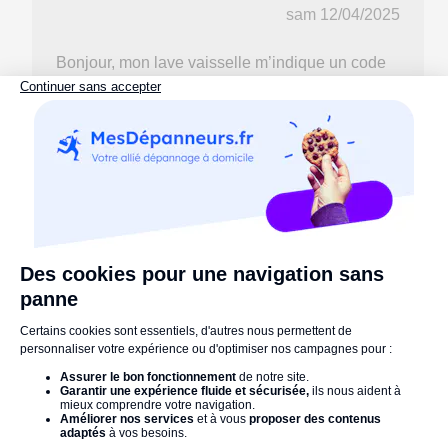
sam 12/04/2025
Bonjour, mon lave vaisselle m’indique un code
erreur E01, ma vaisselle était propre mais pas
sèchée, pas d’eau dans la cuve et le lave-
vaisselle qui ne veut pas finir son cycle et ne
peut pas être arrêté malgré tout. Je viens de
nettoyer les filtres et de fermer la porte du lave-
vaisselle qui se remet en fonctionnement sans
l’avoir démarré au préalable. Je n’arrive pas à
lui faire d’annulation. Merci par avance de votre
retour
mar 22/10/2024
Bonjour, mon lave vaisselle m’indique un code
erreur E01, ma vaisselle était propre mais pas