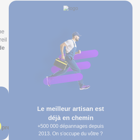
ne
eil
de
Le meilleur artisan est
déjà en chemin
+500 000
dépannages depuis
 prends rendez-vous
2013. On s'occupe du vôtre ?