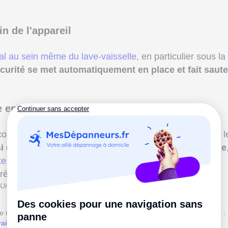
in de l'appareil
l au sein même du lave-vaisselle
, en particulier sous la
rité se met automatiquement en place et fait saute
rte endommagée
ontrôler le bon verrouillage de la porte avant de lancer l
i de l'eau parvient à se frayer un chemin jusqu'à elle
rte est abîmé
, le lave-vaisselle fait disjoncter votre
près le début du programme.
Un problème de joint et rien ne va plus !
le ne tient plus en place ? Découvrez pourquoi et comment la réparer :
vaisselle qui tombe : pourquoi et comment réparer ?