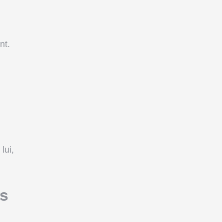
nt.
lui,
es