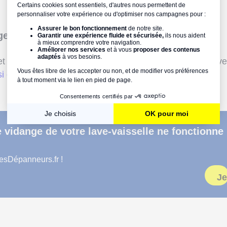
ge abîmée
 la bonne évacuation de l'eau qui s'écoule dans la cuv
si elle est cassée ou défectueuse
, les plombs peuvent
vidange de votre lave-vaisselle ne fonctionne
esDépanneurs.fr !
Je