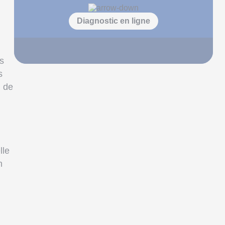
Diagnostic en ligne
ts
s
l de
lle
n