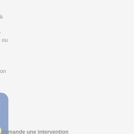
 à
e
, ou
s
ion
x
 demande une intervention