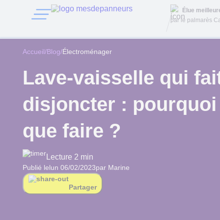
Élue meilleu
par le palmarès Ca
Accueil
/
Blog
/
Électroménager
Lave-vaisselle qui fai
disjoncter : pourquoi
que faire ?
Lecture 2 min
Publié le
lun 06/02/2023
par Marine
Partager