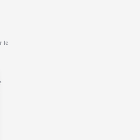
r le
e
,