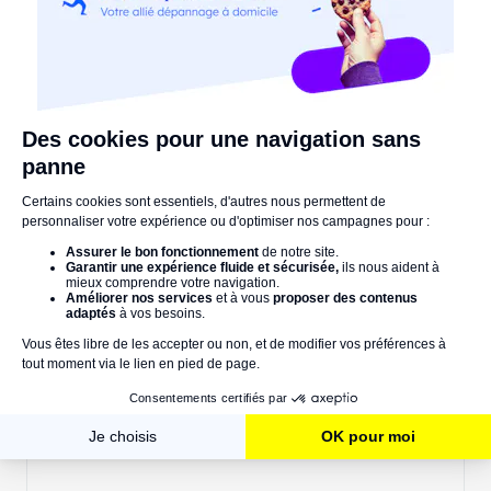
somagic.fr
Électroménager
plancha
mar 14/06/2022
Commentaires :
Votre nom
Commentaires