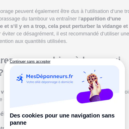
orage peuvent également être dus à l’utilisation d’une tr
brassage du tambour va entraîner l’
apparition d’une
et s’il y en a trop, cela peut perturber la vidange et
r éviter ce désagrément, il est recommandé d’utiliser un
tention aux quantités utilisées.
er une machine à laver qui
?
 votre machine à laver ne s’enclenche plus
, il va falloi
e d’éléments :
 électrique et la carte électronique
otre machine peut s’arrêter avant que l’essorage ne