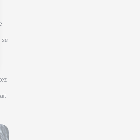
e
t se
tez
ait