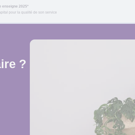
re enseigne 2025*
pital pour la qualité de son service
ire ?