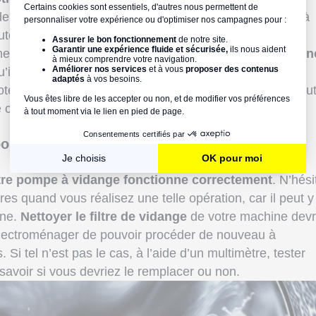
 figure, il est conseillé de débrancher votre machine à
es. Parfois, cela suffit pour permettre à votre appareil
ner à nouveau. Si vous n’êtes
pas victimes d’une pann
u’il faut
s’intéresser à la carte électronique.
Ce
teur, le chauffage et l’eau de votre machine à laver peu
 cas, il convient de la remplacer.
e pompe à vidange
otre pompe à vidange fonctionne correctement
. N’hési
res quand vous réalisez une telle opération, car il peut y
ine.
Nettoyer le filtre de vidange
de votre machine devr
 électroménager de pouvoir procéder de nouveau à
Si tel n’est pas le cas, à l’aide d’un multimètre, tester
r savoir si vous devriez le remplacer ou non.