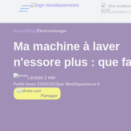
Élue meilleu
par le palmarès Ca
Accueil
/
Blog
/
Électroménager
Ma machine à laver
n'essore plus : que fa
Lecture 2 min
Publié le
ven 24/03/2023
par MesDépanneurs.fr.
Partager