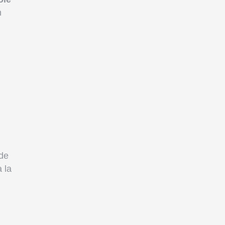
n
 de
 la