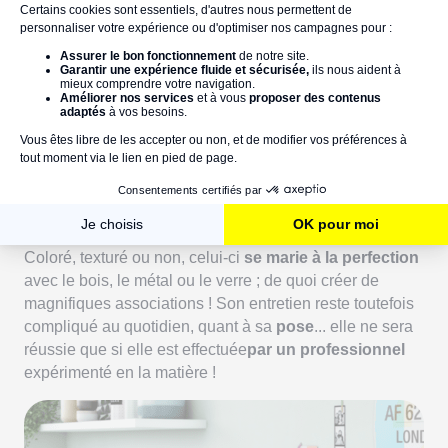
Les plus petites finitions comptent !
Déléguez l'installation de tous vos accessoires de
cuisine à un pro. près de chez vous ! >>
6. Le béton ciré : la force tranquille
Le
béton ciré
n'habille plus seulement les
sols
et les
murs ! Il exporte tous ses avantages sur le plan de
travail, où il se montre
contemporain
et très robuste.
Coloré, texturé ou non, celui-ci
se marie à la perfection
avec le bois, le métal ou le verre ; de quoi créer de
magnifiques associations ! Son entretien reste toutefois
compliqué au quotidien, quant à sa
pose
... elle ne sera
réussie que si elle est effectuée
par un professionnel
expérimenté en la matière !