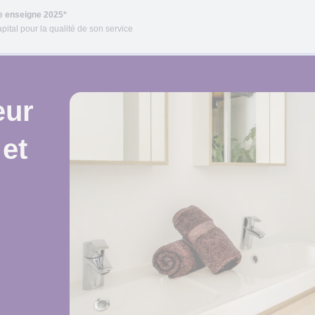
re enseigne 2025*
pital pour la qualité de son service
eur
 et