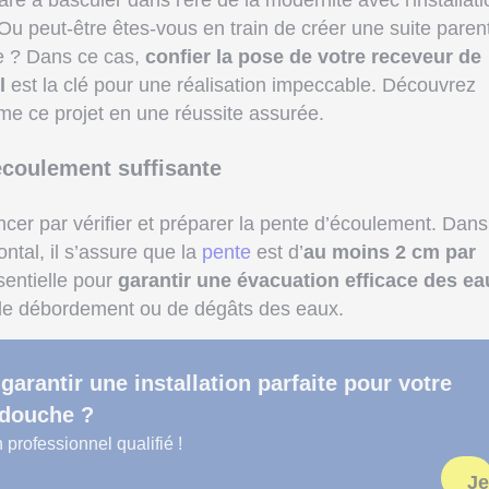
re à basculer dans l'ère de la modernité avec l'installati
 Ou peut-être êtes-vous en train de créer une suite paren
ée ? Dans ce cas,
confier la pose de votre receveur de
l
est la clé pour une réalisation impeccable. Découvrez
e ce projet en une réussite assurée.
écoulement suffisante
er par vérifier et préparer la pente d’écoulement. Dans
ntal, il s’assure que la
pente
est d’
au moins 2 cm par
sentielle pour
garantir une évacuation efficace des ea
s de débordement ou de dégâts des eaux.
garantir une installation parfaite pour votre
 douche ?
 professionnel qualifié !
Je