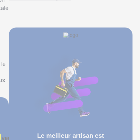
on
tale
 le
ux
Le meilleur artisan est
 veux un expert en douche !