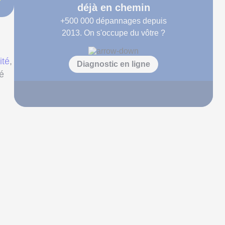
déjà en chemin
+500 000
dépannages depuis
2013. On s'occupe du vôtre ?
ité
,
Diagnostic en ligne
té