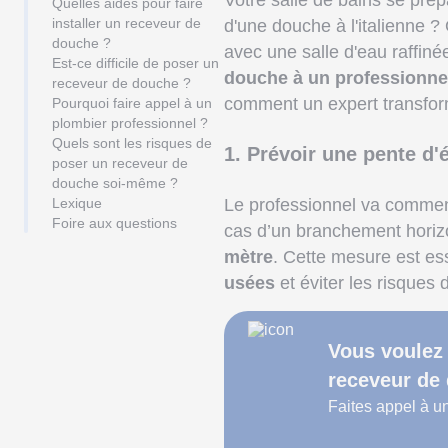
Votre salle de bains se prépa
Quelles aides pour faire
installer un receveur de
d'une douche à l'italienne ?
douche ?
avec une salle d'eau raffin
Est-ce difficile de poser un
douche à un professionne
receveur de douche ?
comment un expert transform
Pourquoi faire appel à un
plombier professionnel ?
Quels sont les risques de
1. Prévoir une pente d'
poser un receveur de
douche soi-même ?
Lexique
Le professionnel va commenc
Foire aux questions
cas d’un branchement horizo
mètre
. Cette mesure est es
usées
et éviter les risque
Vous voulez 
receveur de
Faites appel à un