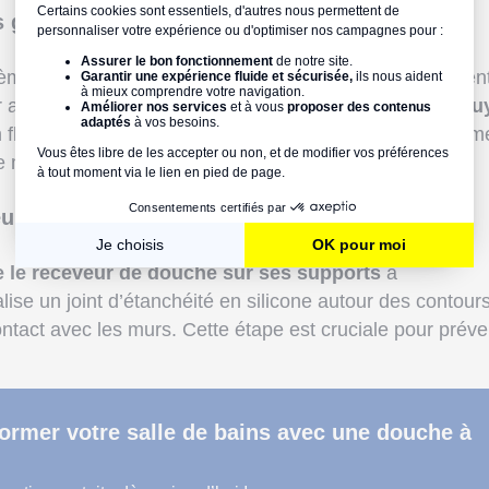
s garants de l'évacuation
stème d’évacuation, le professionnel repère l’emplacemen
ur avec un
joint d’étanchéité
, puis
visse la
bonde
au tu
n flexible d’évacuation. Il s’assure que tout est correctem
fie minutieusement l’étanchéité de l’ensemble.
eur de douche
e le receveur de douche sur ses supports
à
éalise un joint d’étanchéité en silicone autour des contour
contact avec les murs. Cette étape est cruciale pour préve
former votre salle de bains avec une douche à