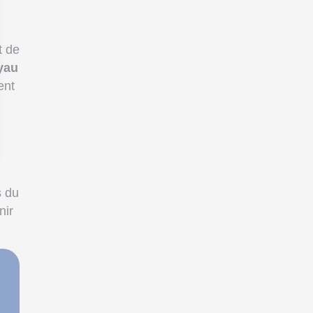
t de
yau
ent
s du
nir