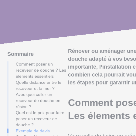
Rénover ou aménager une s
Sommaire
douche adapté à vos besoi
Comment poser un
importante, l’installation
receveur de douche ? Les
combien cela pourrait vous
élements essentiels
les étapes pour garantir u
Quelle distance entre le
receveur et le mur ?
Avec quoi coller un
Comment pose
receveur de douche en
résine ?
Quel est le prix pour faire
Les élements 
poser un receveur de
douche ?
Exemple de devis