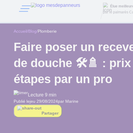
Élue meilleu
par le palmarès Ca
Accueil
/
Blog
/
Plomberie
Faire poser un recev
de douche 🛠️🚿 : prix
étapes par un pro
Lecture 9 min
Publié le
jeu 29/08/2024
par Marine
Partager