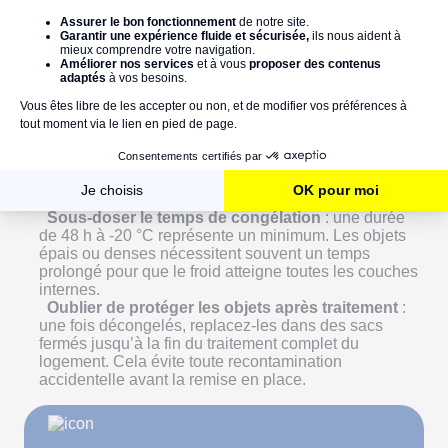
succès.
Tasser les sacs
: le froid doit circuler librement
autour des objets pour atteindre une température
homogène à cœur. Des sacs empilés ou comprimés
ralentissent la descente en température et réduisent
l’efficacité du traitement.
Mélanger objets alimentaires et objets infestés
:
par mesure d’hygiène, ne placez jamais ces deux
types d’éléments dans le même congélateur. Si
possible, utilisez un appareil distinct ou dédié
temporairement au traitement.
Sous-doser le temps de congélation
: une durée
de 48 h à -20 °C représente un minimum. Les objets
épais ou denses nécessitent souvent un temps
prolongé pour que le froid atteigne toutes les couches
internes.
Oublier de protéger les objets après traitement
:
une fois décongelés, replacez-les dans des sacs
fermés jusqu’à la fin du traitement complet du
logement. Cela évite toute recontamination
accidentelle avant la remise en place.