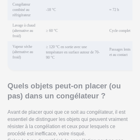
Congélateur
Li
combiné au
-18 °C
≈ 72 h
ch
réfrigérateur
ob
Lavage à chaud
(alternative au
≥ 60 °C
Cycle complet
Li
froid)
Vapeur sèche
≥ 120 °C en sortie avec une
Li
Passages lents
(alternative au
température en surface autour de 70-
re
et au contact
froid)
90 °C
Quels objets peut-on placer (ou
pas) dans un congélateur ?
Avant de placer quoi que ce soit au congélateur, il est
essentiel de distinguer les objets qui peuvent vraiment
résister à la congélation et ceux pour lesquels ce
procédé est inefficace, voire risqué.