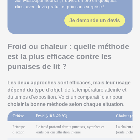
Sur MesDépanneurs.fr, trouvez un pro en quelques
clics, avec devis gratuit et prix sans surprise !
Je demande un devis
Froid ou chaleur : quelle méthode
est la plus efficace contre les
punaises de lit ?
Les deux approches sont efficaces, mais leur usage
dépend du type d’objet
, de la température atteinte et
du temps d’exposition. Voici un comparatif clair pour
choisir la bonne méthode selon chaque situation
.
Critère
Froid (-18 à -20 °C)
Chaleur (≥ 60 
Principe
Le froid profond détruit punaises, nymphes et
La chaleur tue i
d’action
œufs par cristallisation interne.
(œufs inclus) p