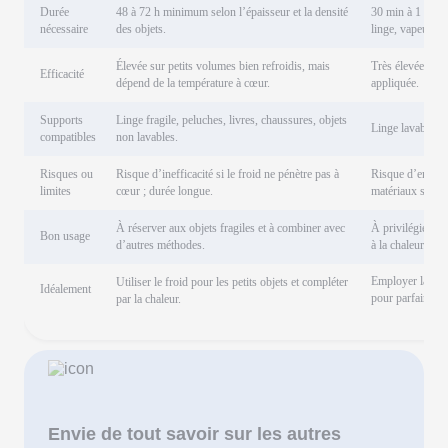
Durée
48 à 72 h minimum selon l’épaisseur et la densité
30 min à 1 h sel
nécessaire
des objets.
linge, vapeur).
Élevée sur petits volumes bien refroidis, mais
Très élevée si l
Efficacité
dépend de la température à cœur.
appliquée.
Supports
Linge fragile, peluches, livres, chaussures, objets
Linge lavable, li
compatibles
non lavables.
Risques ou
Risque d’inefficacité si le froid ne pénètre pas à
Risque d’endomm
limites
cœur ; durée longue.
matériaux sensib
À réserver aux objets fragiles et à combiner avec
À privilégier pou
Bon usage
d’autres méthodes.
à la chaleur.
Employer la chal
Utiliser le froid pour les petits objets et compléter
Idéalement
pour parfaire le 
par la chaleur.
Envie de tout savoir sur les autres