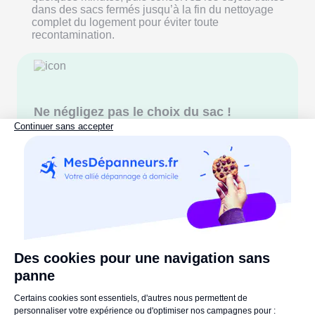
dans des sacs fermés jusqu’à la fin du nettoyage
complet du logement pour éviter toute
recontamination.
Ne négligez pas le choix du sac !
Les modèles épais et hermétiques (50–70 microns)
gardent le froid stable et empêchent l’air chaud de
pénétrer.
Quelles sont les erreurs à éviter lors de
la congélation ?
Une mauvaise manipulation peut réduire à néant
l’efficacité du froid, voire favoriser une recontamination.
Avant de lancer votre congélation, gardez ces erreurs
fréquentes en tête pour maximiser vos chances de