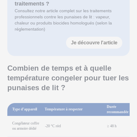
traitements ?
Consultez notre article complet sur les traitements
professionnels contre les punaises de lit : vapeur,
chaleur ou produits biocides homologués (selon la
réglementation)
Je découvre l'article
Combien de temps et à quelle
température congeler pour tuer les
punaises de lit ?
Durée
Type d’appareil
Température à respecter
À 
recommandée
Li
Congélateur coffre
-20 °C réel
≥ 48 h
ch
ou armoire dédié
ob