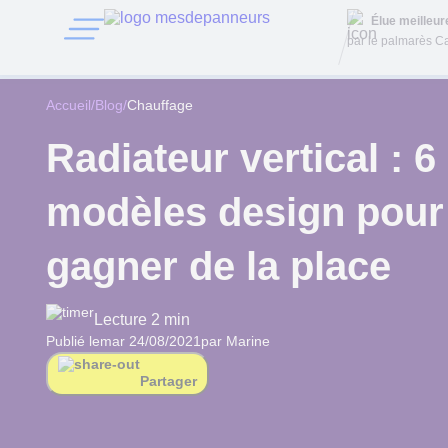
Élue meilleu
par le palmarès Ca
Accueil
/
Blog
/
Chauffage
Radiateur vertical : 6
modèles design pour
gagner de la place
Lecture 2 min
Publié le
mar 24/08/2021
par Marine
Partager