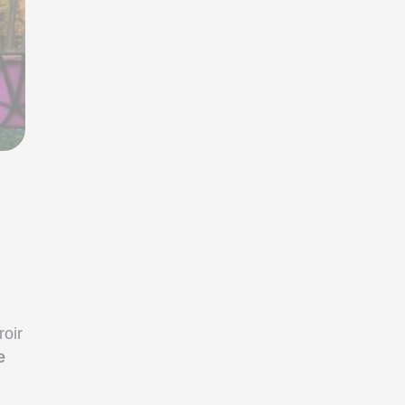
roir
e