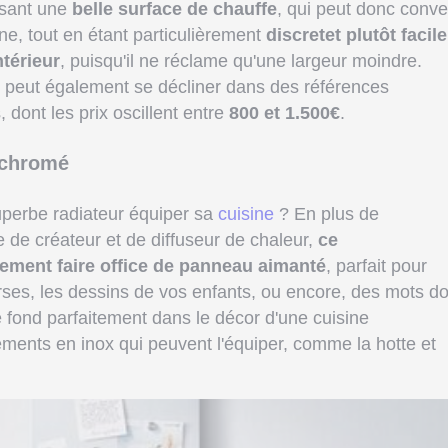
osant une
belle surface de chauffe
, qui peut donc conve
ne, tout en étant particulièrement
discretet plutôt facile
ntérieur
, puisqu'il ne réclame qu'une largeur moindre.
il peut également se décliner dans des références
 dont les prix oscillent entre
800 et 1.500€
.
l chromé
superbe radiateur équiper sa
cuisine
? En plus de
e de créateur et de diffuseur de chaleur,
ce
lement faire office de panneau aimanté
, parfait pour
urses, les dessins de vos enfants, ou encore, des mots d
e fond parfaitement dans le décor d'une cuisine
éments en inox qui peuvent l'équiper, comme la hotte et