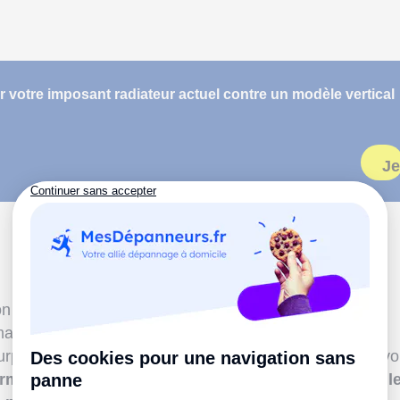
r votre imposant radiateur actuel contre un modèle vertical
Je
ion particulière d'une pièce nous empêche de placer un
mais c'est sans compter l'ingéniosité des fabricants.
surprenant peut aller là où beaucoup de chauffages ne vo
rme singulière lui permet d'épouser à la perfection l