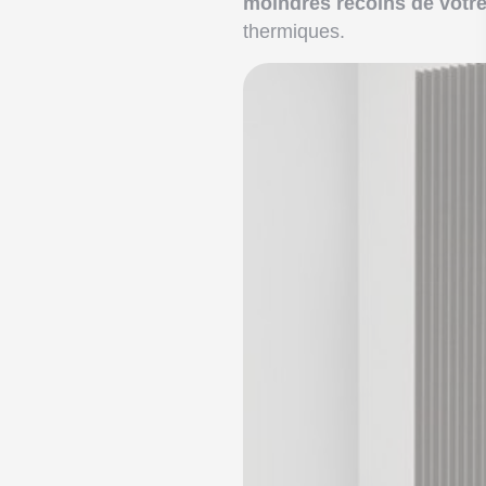
moindres recoins de votr
thermiques.