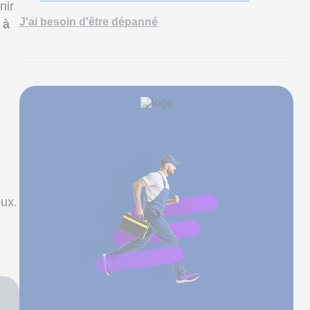
nir
J'ai besoin d'être dépanné
 à
oux.