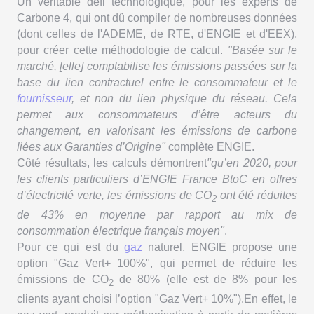
Un véritable défi technologique, pour les experts de
Carbone 4, qui ont dû compiler de nombreuses données
(dont celles de l'ADEME, de RTE, d'ENGIE et d'EEX),
pour créer cette méthodologie de calcul.
"Basée sur le
marché, [elle] comptabilise les émissions passées sur la
base du lien contractuel entre le consommateur et le
fournisseur
, et non du lien physique du réseau. Cela
permet aux consommateurs d’être acteurs du
changement, en valorisant les émissions de carbone
liées aux Garanties d’Origine"
complète ENGIE.
Côté résultats, les calculs démontrent
"qu’en 2020, pour
les clients particuliers d’ENGIE France BtoC en offres
d’électricité verte, les émissions de CO
ont été
réduites
2
de 43%
en moyenne par rapport au mix de
consommation électrique français moyen"
.
Pour ce qui est du
gaz
naturel, ENGIE propose une
option "Gaz Vert+ 100%", qui permet de réduire les
émissions de CO
de 80% (elle est de 8% pour les
2
clients ayant choisi l’option "Gaz Vert+ 10%").En effet, le