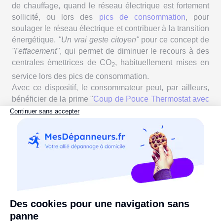
de chauffage, quand le réseau électrique est fortement
sollicité, ou lors des
pics de consommation
, pour
soulager le réseau électrique et contribuer à la transition
énergétique.
"Un vrai geste citoyen"
pour ce concept de
"l'effacement"
, qui permet de diminuer le recours à des
centrales émettrices de CO
, habituellement mises en
2
service lors des pics de consommation.
Avec ce dispositif, le consommateur peut, par ailleurs,
bénéficier de la prime "
Coup de Pouce Thermostat avec
régulation performante
", dans le cadre des
Certificats
d'Économies d'Énergie
.
Une remarque ? Faites-nous part de vos commentaires !
La Rédaction vous recommande :
Électricité verte : 5 points pour tout comprendre sur
l'offre
Biogaz, gaz vert : définition & usages dans la vie
quotidienne