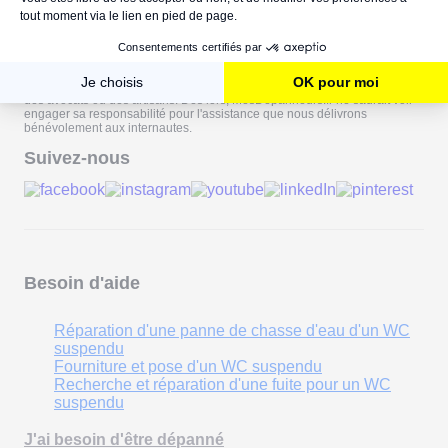
Les rédacteurs de MesDépanneurs.fr s'emploient tous les jours à vous
délivrer des avis et de petits conseils pratiques afin de vous assister du
mieux possible, dans vos soucis quotidiens. Cependant, chaque situation
étant particulière, les réponses apportées par notre équipe ne sauraient
remplacer l'avis ou la consultation de professionnels spécialisés tels que
des avocats ou des artisans. Dès lors, MesDépanneurs.fr ne saurait voir
engager sa responsabilité pour l'assistance que nous délivrons
bénévolement aux internautes.
Suivez-nous
Besoin d'aide
Réparation d'une panne de chasse d'eau d'un WC
suspendu
Fourniture et pose d'un WC suspendu
Recherche et réparation d'une fuite pour un WC
suspendu
J'ai besoin d'être dépanné