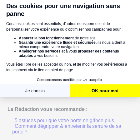
revenir ?
Vous avez beau avoir nettoyé votre porte, l'humidité
n'est jamais très loin, et pourrait rapidement rouiller de
nouveau votre ouvrant... Sauf si vous traitez la surface
avec un
produit antirouille
, avant d'appliquer une
peinture antirouille
-elle aussi- voire un vernis !
Différentes solutions s'offrent à vous pour éliminer la
rouille sur votre porte. Dès que vous le pouvez, pensez
à privilégier les solutions naturelles plutôt que trop
chimiques !
Une bonne astuce ou une remarque à partager ? Faites-
nous part de vos commentaires !
La Rédaction vous recommande :
5 astuces pour que votre porte ne grince plus
Comment dégripper & entretenir la serrure de sa
porte ?