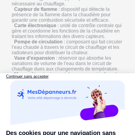
nécessaire au chauffage.
Capteur de flamme
: dispositif qui détecte la
présence de la flamme dans la chaudière pour
garantir une combustion sécurisée et efficace.
Carte électronique
: unité de contrôle centrale qui
gère et coordonne les fonctions de la chaudière en
traitant les informations des divers capteurs.
Pompe de circulation
: composant qui fait circuler
l'eau chaude à travers le circuit de chauffage et les
radiateurs pour distribuer la chaleur.
Vase d'expansion
: réservoir qui absorbe les
variations de volume de l'eau dans le circuit de
chauffage dues aux changements de température.
Manomètre
: instrument de mesure qui indique la
pression de l'eau dans le circuit de chauffage,
essentiel pour le réglage et la sécurité de la
chaudière.
Électrode d'allumage
: dispositif qui génère une
étincelle pour initier la combustion du combustible
dans le brûleur.
Capteur de température
: appareil qui mesure la
température de l'eau ou des gaz dans la chaudière et
envoie ces données à la carte électronique pour
ajuster le fonctionnement.
Purge
: processus d'élimination de l'air emprisonné