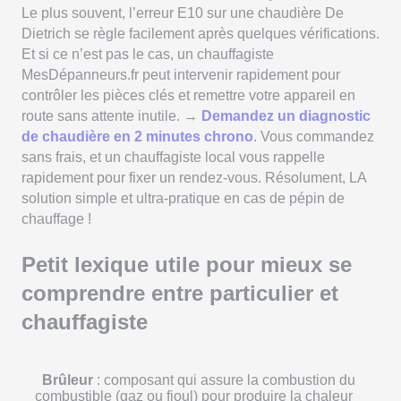
thermostat, mais que la chaudière fonctionne
Le plus souvent, l’erreur E10 sur une chaudière De
normalement, il peut s’agir d’un simple bug logiciel ou
Dietrich se règle facilement après quelques vérifications.
d’un souci de liaison sans fil. Consultez la notice de
votre thermostat et, en cas de doute, faites vérifier
Et si ce n’est pas le cas, un chauffagiste
l’ensemble de l’installation par un professionnel.
MesDépanneurs.fr peut intervenir rapidement pour
contrôler les pièces clés et remettre votre appareil en
route sans attente inutile. →
Demandez un diagnostic
de chaudière en 2 minutes chrono
. Vous commandez
sans frais, et un chauffagiste local vous rappelle
rapidement pour fixer un rendez-vous. Résolument, LA
solution simple et ultra-pratique en cas de pépin de
chauffage !
Petit lexique utile pour mieux se
comprendre entre particulier et
chauffagiste
Brûleur
: composant qui assure la combustion du
combustible (gaz ou fioul) pour produire la chaleur