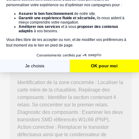
dim 26/10/2025
Eror 99
dim 19/10/2025
Identification de la zone concernée : Localiser la
carte mère de la chaudière. Repérage des
composants : Identifier la section contenant 4
relais. Se concentrer sur le premier relais.
Diagnostic des composants : Examiner les deux
transistors SMD référencés W1c66 (PNP).
Action corrective : Remplacer le transistor
défectueux ainsi que le condensateur de