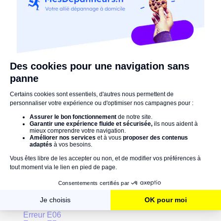
erreurE25est synonyme de surchauffe de votre
chaudière.La meilleure solution pour régler cette
situation embarrassante restedefaire appel à un
professionnel.Par ailleurs, l'entretien annuel de votre
chaudière, qui est obligatoire, reste la meilleure solution
pour éviter de tels désagréments.
Une réaction ou une situation à partager ? N'hésitez pas
à nous laisser un commentaire !
POURSUIVEZ VOTRE LECTURE SUR :
Les codes erreurs d'une chaudière De Dietrich :
Erreur E00
Erreur E01
Erreur E02
Erreur E03
Erreur E04
Erreur E05
Erreur E06