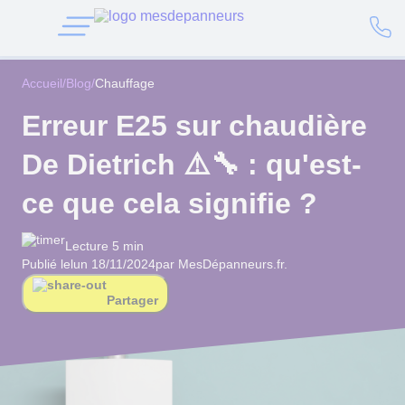
Accueil
/
Blog
/
Chauffage
Erreur E25 sur chaudière
De Dietrich ⚠️🔧 : qu'est-
ce que cela signifie ?
Lecture 5 min
Publié le
lun 18/11/2024
par MesDépanneurs.fr.
Partager