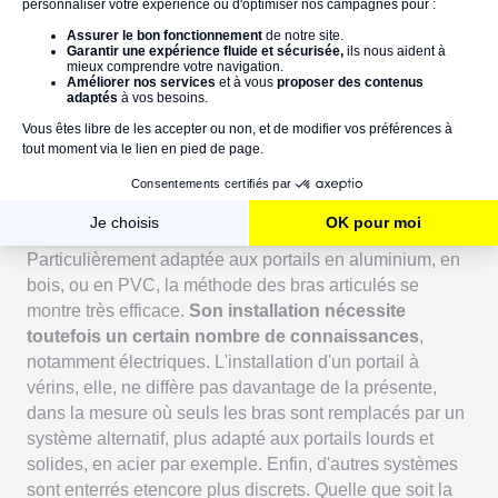
Vous n'êtes pas un électricien hors pair ? Les nôtres le sont !
Contactez-les pour vos motorisations.
Il me faut un électricien
Le câblage du boîtier de contrôle : une des dernières étapes à
réaliser !
C'est terminé !
Vous n'avez plus qu'à poser votre
interphone
ou votre
visiophone sans fil
!
Particulièrement adaptée aux portails en aluminium, en
bois, ou en PVC, la méthode des bras articulés se
montre très efficace.
Son installation nécessite
toutefois un certain nombre de connaissances
,
notamment électriques. L'installation d'un portail à
vérins, elle, ne diffère pas davantage de la présente,
dans la mesure où seuls les bras sont remplacés par un
système alternatif, plus adapté aux portails lourds et
solides, en acier par exemple. Enfin, d'autres systèmes
sont enterrés etencore plus discrets. Quelle que soit la