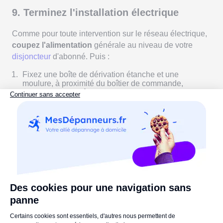
9. Terminez l'installation électrique
Comme pour toute intervention sur le réseau électrique,
coupez l'alimentation
générale au niveau de votre
disjoncteur
d'abonné. Puis :
Fixez une boîte de dérivation étanche et une
moulure, à proximité du boîtier de commande,
Raccordez les câbles entre les deux moteurs et le
boîtier de commande
avec des dominos,
Refermez lesboîtes de dérivation,
Embrayez le moteur,
Ouvrez la porte jusqu'à la butée,
Raccordez les photocellules et le clignotant
au
boîtier,
Raccordez le boîtier de commande à l'alimentation
secteur,
Fermez le boîtier de commande et rétablissez
l'alimentation générale.