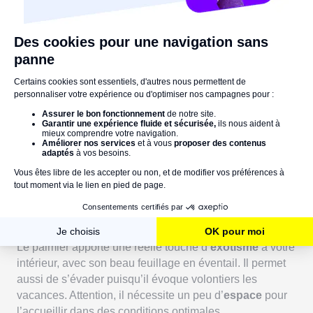
Attention à ne pas vous piquer !
Pour parfaire votre décoration, vous pouvez adopter une
composition avec différentes variétés, à compléter
éventuellement d’autres plantes grasses telles que les agaves,
les aloe vera ou encore les euphorbes.
9 - Le Palmier Nain
Le palmier nain, ou palmier d’intérieur, a une grande
capacité d’
absorption de l’humidité
par les feuilles. Il
contribue également à éliminer les polluants de votre
atmosphère en captant le
formaldéhyde
.
Le palmier apporte une réelle touche d’
exotisme
à votre
intérieur, avec son beau feuillage en éventail. Il permet
aussi de s’évader puisqu’il évoque volontiers les
vacances. Attention, il nécessite un peu d’
espace
pour
l’accueillir dans des conditions optimales.