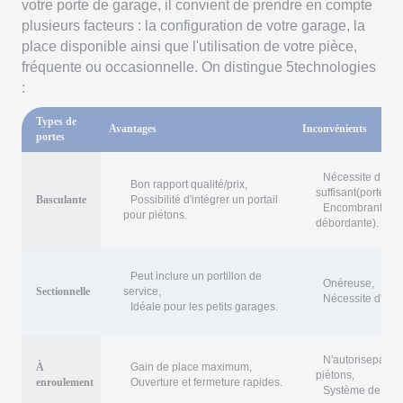
votre porte de garage, il convient de prendre en compte
plusieurs facteurs : la configuration de votre garage, la
place disponible ainsi que l'utilisation de votre pièce,
fréquente ou occasionnelle. On distingue 5technologies
:
Types de
Avantages
Inconvénients
portes
Nécessite d’avo
Bon rapport qualité/prix,
suffisant(porte dé
Basculante
Possibilité d'intégrer un portail
Encombrante en 
pour piétons.
débordante).
Peut inclure un portillon de
Onéreuse,
Sectionnelle
service,
Nécessite d'avoir
Idéale pour les petits garages.
N'autorisepas l’i
À
Gain de place maximum,
piétons,
enroulement
Ouverture et fermeture rapides.
Système de motor