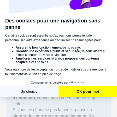
lun 29/12/2025
Bonjour Anne-Marie,
Merci pour votre message.
Pour un maximum de sécurité, la
meilleure porte
de garage électrique
est une
enroulable
ou
sectionnelle motorisée
, avec :
Double paroi
en acier/aluminium
Certification anti-effraction
(type A2P)
Et un
verrouillage automatique du moteur
👉 C’est ce qui résiste le mieux aux tentatives
d’effraction
, surtout dans une résidence déjà
ciblée.
Si vous ne changez pas la porte : pensez à
ajouter des verrous anti-soulèvement
et à