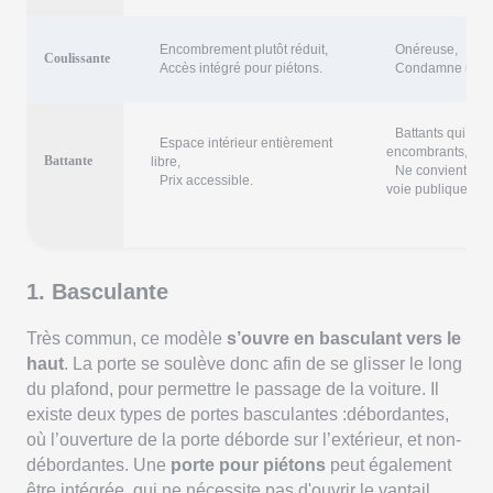
Encombrement plutôt réduit,
Onéreuse,
Coulissante
Accès intégré pour piétons.
Condamne une pa
Battants qui s’ou
Espace intérieur entièrement
encombrants,
Battante
libre,
Ne convient pas 
Prix accessible.
voie publique.
1. Basculante
Très commun, ce modèle
s’ouvre en basculant vers le
haut
. La porte se soulève donc afin de se glisser le long
du plafond, pour permettre le passage de la voiture. Il
existe deux types de portes basculantes :débordantes,
où l’ouverture de la porte déborde sur l’extérieur, et non-
débordantes. Une
porte pour piétons
peut également
être intégrée, qui ne nécessite pas d'ouvrir le vantail