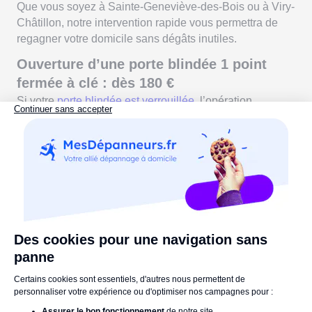
Que vous soyez à Sainte-Geneviève-des-Bois ou à Viry-
Châtillon, notre intervention rapide vous permettra de
regagner votre domicile sans dégâts inutiles.
Ouverture d’une porte blindée 1 point
fermée à clé : dès 180 €
Si votre
porte blindée est verrouillée
, l’opération
demande des outils spécifiques et un savoir-faire
irréprochable.
Nos professionnels, experts en serrurerie dans
l’Essonne, interviennent rapidement pour ouvrir votre
porte en préservant autant que possible la serrure et la
structure.
Vous retrouvez ainsi accès à votre domicile sans stress.
Réparation d’une porte blindée qui
accroche : dès 150 €
Votre
porte blindée est difficile à ouvrir ou à ferme
r ?
Cela peut être lié à un affaissement, des gonds usés ou
un problème de réglage.