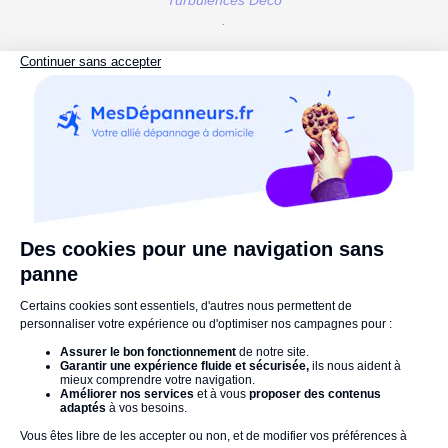
Turbulences Déco
.
5. Une décoration atypique et colorée,
pour un chez-soi unique
Vous pouvez également opter pour une
solution moins
définitive
que la peinture ou le placard complexe, et
transformer votre appareil en un
élément décoratif à
part entière
.
Stickers
, autocollants repositionnables,
magnets
sont autant de moyens d'égayer votre
équipement. Et, non, ils ne sont pas toujours synonymes
des souvenirs un peu kitschs achetés lors des dernières
vacances !Vous pouvez également pencher vers le
décor végétal plus recherché, et dissimuler votre
appareil derrière des
plantes
vertes perchées sur des
étagères
. Les
ateliers DIY
ont le vent en poupe, faites-
vous plaisir !