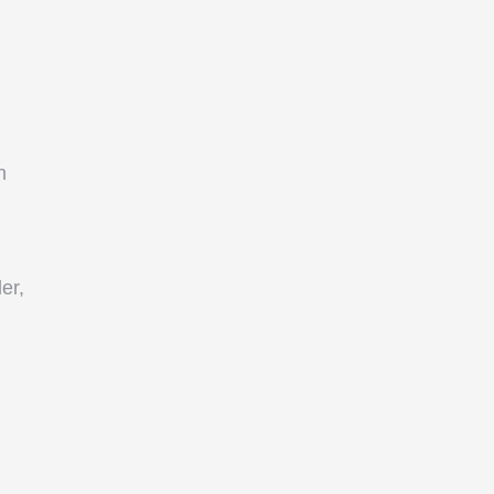
n
er,