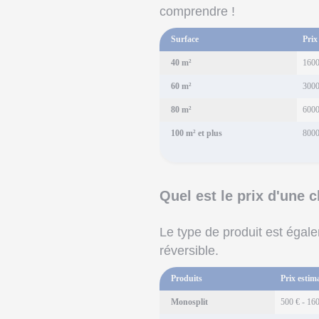
comprendre !
Surface
Prix
40 m²
1600
60 m²
3000
80 m²
6000
100 m² et plus
8000
Quel est le prix d'une c
Le type de produit est égale
réversible.
Produits
Prix estim
Monosplit
500 € - 16