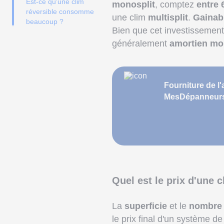
Est-ce qu'une clim
monosplit
, comptez
entre 
réversible consomme
une clim
multisplit
.
Gainab
beaucoup ?
Bien que cet investissement 
généralement
amortien mo
Fourniture de l'
MesDépanneurs.f
Quel est le prix d'une c
La
superficie
et le
nombre 
le prix final d'un système de