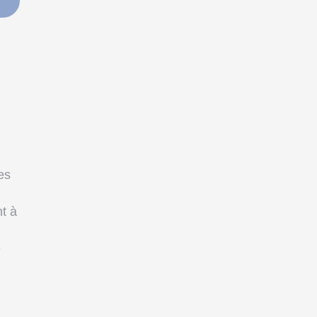
es
nt à
e