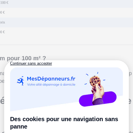
2100 €
00 €
prix
0 €
im pour 100 m² ?
 mais sans surconsommer (dans le cas d'un appareil trop
pement d'
environ9700 W
.
éversible : quel est le prix de