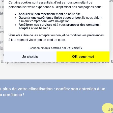
d'un frigoriste
professionnel pour poser un système d
 compris
entre 50 € et 80 €/heure de travail
.
 de
nombreux paramètres
, parmi lesquels :
 ;
ttre en place...
pour l'installation d'un équipement, ce poste peut
plus de 1200 € pour une maison.
ent doit faire l'objet d'une
mise en service
,
 un professionnel, et facturée forfaitairement
entre 200 €
plus de votre climatisation : confiez son entretien à un
e confiance !
Je