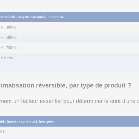
 estimatifs (moyens constatés), hors pose
 € - 3000 €
 € - 5000 €
 € - 7500 €
 € et plus
limatisation réversible, par type de produit ?
ment un facteur essentiel pour déterminer le coût d'une 
atifs (moyens constatés), hors pose
00 €