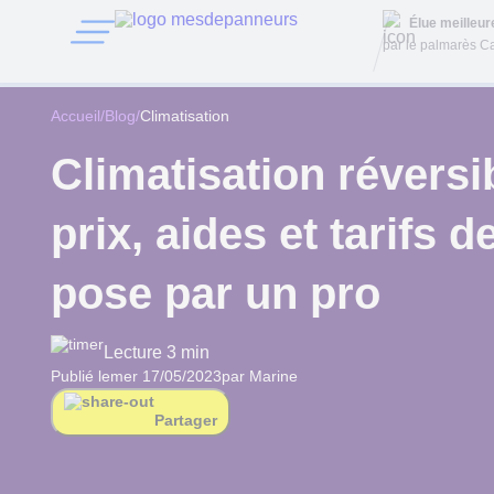
Élue meilleu
par le palmarès Ca
Accueil
/
Blog
/
Climatisation
Climatisation réversib
prix, aides et tarifs d
pose par un pro
Lecture 3 min
Publié le
mer 17/05/2023
par Marine
Partager