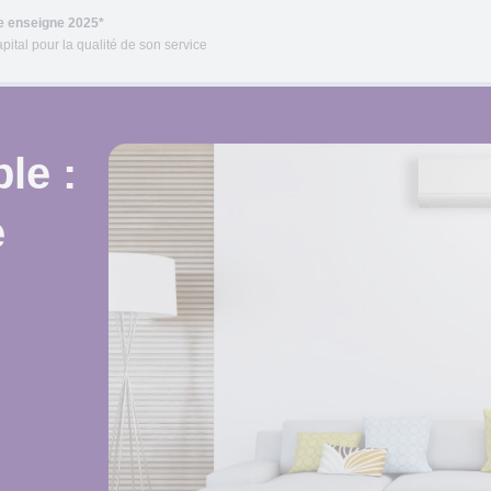
re enseigne 2025*
pital pour la qualité de son service
le :
e