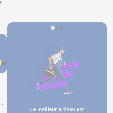
r
 découvre le prix de ma future clim !
ns
Le meilleur artisan est