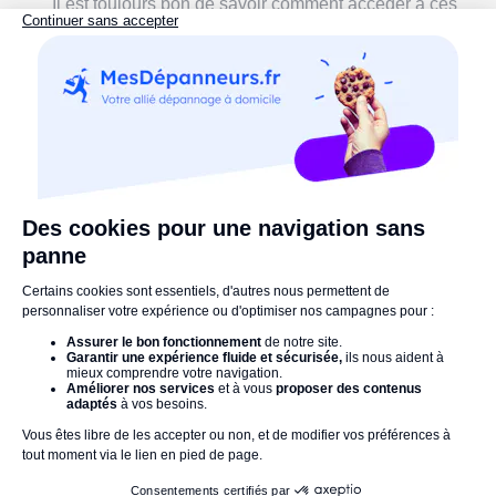
Il est toujours bon de savoir comment accéder à ces
informations vous-même en cas de panne Internet
chez vous ou de problème avec le service en ligne.
Si vous
suspectez une anomalie dans votre
consommation
, un coup d'œil rapide à votre
compteur peut vous aider à identifier immédiatement
le problème, sans avoir à attendre la mise à jour à J+1
de votre compte client.
Le compteur lui-même peut avoir des
fonctionnalités spécifiques que vous ne trouverez
pas en ligne
, comme le «contact sec» pour la gestion
d'appareils électriques.
Un problème sur votre compteur
électrique ?
Faites appel à un électricien compétent et proche de
chez vous pour intervenir.