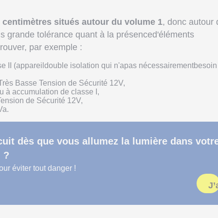
 centimètres situés autour du volume 1
, donc autour 
lus grande tolérance quant à la présenced'éléments
trouver, par exemple :
se II (appareildouble isolation qui n'apas nécessairementbesoin
uTrès Basse Tension de Sécurité 12V,
u à accumulation de classe I,
Tension de Sécurité 12V,
Va.
cuit dès que vous allumez la lumière dans votr
n ?
ur éviter tout danger !
J’