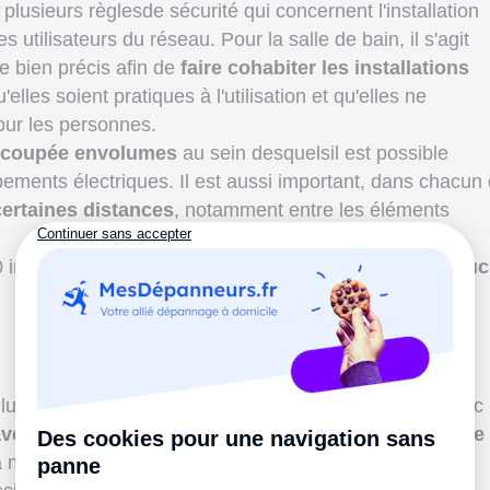
lusieurs règlesde sécurité qui concernent l'installation
s utilisateurs du réseau. Pour la salle de bain, il s'agit
re bien précis afin de
faire cohabiter les installations
'elles soient pratiques à l'utilisation et qu'elles ne
our les personnes.
découpée envolumes
au sein desquelsil est possible
ipements électriques. Il est aussi important, dans chacun
certaines distances
, notamment entre les éléments
00 impose
3 zones de sécurité
, à partir de l’espace
douc
ui occupé par la douche ou par la baignoire. Il y a donc
vec l'eau
. En toute logique,
aucun appareil électrique 
la même pour l'espace situé en dessous du receveur, le