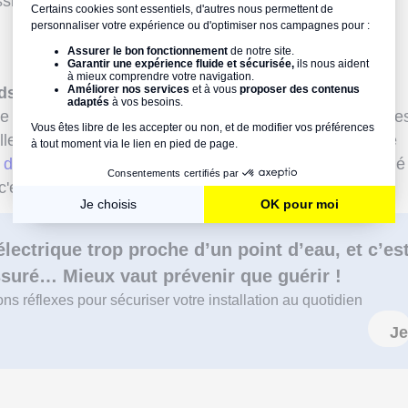
sible via une trappe.
ds du receveur et à une hauteur de 2,25 mètres au-
e l'eau peut être facilement projetée. C'est pourquoi, il e
ller un interrupteur ou éclairage Très Basse Tension de
 de protection
IPX5ou encore, un chauffe-eau instantané
'est-à-dire, obligatoirement reliéà la terre.
électrique trop proche d’un point d’eau, et c’es
ssuré… Mieux vaut prévenir que guérir !
s réflexes pour sécuriser votre installation au quotidien
Je