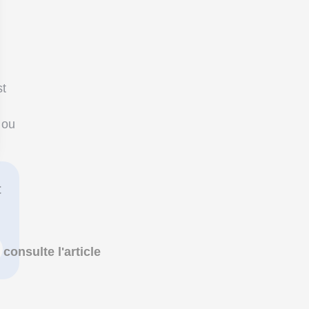
st
 ou
t
 consulte l'article