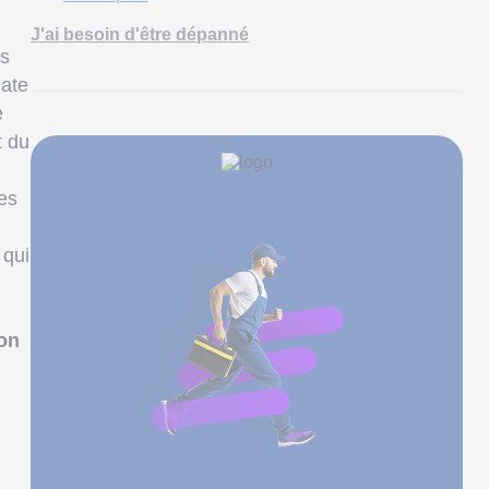
J'ai besoin d'être dépanné
ns
iate
e
t du
les
, qui
ion
n