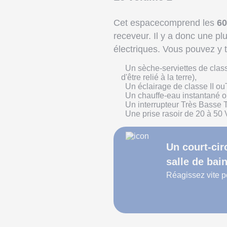
Cet espacecomprend les
60
receveur. Il y a donc une p
électriques. Vous pouvez y 
Un sèche-serviettes de clas
d'être relié à la terre),
Un éclairage de classe II o
Un chauffe-eau instantané o
Un interrupteur Très Basse 
Une prise rasoir de 20 à 50 
Un court-cir
salle de bai
Réagissez vite po