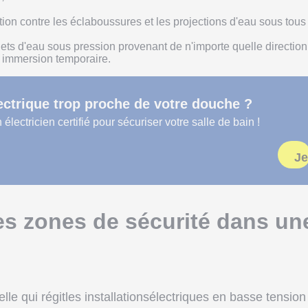
tion contre les éclaboussures et les projections d'eau sous tous
 jets d'eau sous pression provenant de n'importe quelle direction
e immersion temporaire.
ectrique trop proche de votre douche ?
électricien certifié pour sécuriser votre salle de bain !
Je
es zones de sécurité dans un
elle qui régitles installationsélectriques en basse tension