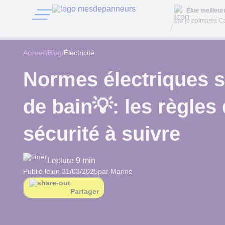
Élue meilleu
par le palmarès Ca
Accueil
/
Blog
/
Électricité
Normes électriques s
de bain💡: les règles
sécurité à suivre
Lecture 9 min
Publié le
lun 31/03/2025
par Marine
Partager