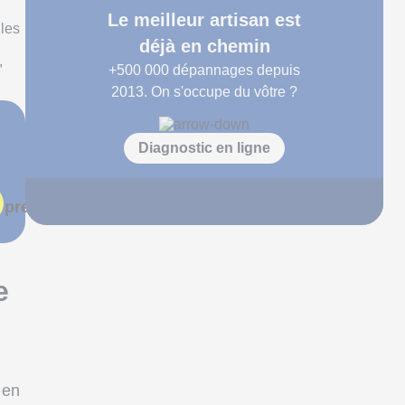
Le meilleur artisan est
 les
déjà en chemin
,
+500 000
dépannages depuis
2013. On s'occupe du vôtre ?
Diagnostic en ligne
 prends rendez-vous
e
 en