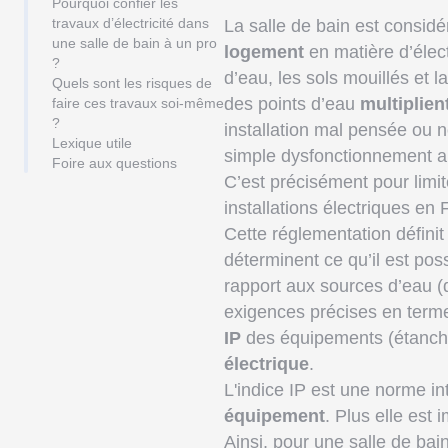
Pourquoi confier les
travaux d’électricité dans
La salle de bain est consid
une salle de bain à un pro
logement
en matière d’élect
?
d’eau, les sols mouillés et
Quels sont les risques de
des points d’eau
multiplien
faire ces travaux soi-même
?
installation mal pensée ou 
Lexique utile
simple dysfonctionnement au
Foire aux questions
C’est précisément pour limi
installations électriques en 
Cette réglementation définit
déterminent ce qu’il est poss
rapport aux sources d’eau 
exigences précises en term
IP
des équipements (étanchéi
électrique
.
L'indice IP est une norme i
équipement
. Plus elle est 
Ainsi, pour une salle de bai