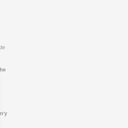
 de
he
n'y