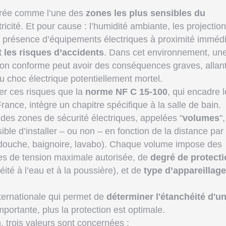
érée comme l’une des
zones les plus sensibles du
ricité. Et pour cause : l’humidité ambiante, les projectio
 la présence d’équipements électriques à proximité imméd
t les risques d’accidents
. Dans cet environnement, un
non conforme peut avoir des conséquences graves, allan
 choc électrique potentiellement mortel.
ter ces risques que la
norme NF C 15-100
, qui encadre 
France, intègre un chapitre spécifique à la salle de bain.
 des zones de sécurité électriques, appelées "
volumes
"
ible d’installer – ou non – en fonction de la distance par
(douche, baignoire, lavabo). Chaque volume impose des
es de tension maximale autorisée, de
degré de protect
té à l’eau et à la poussière), et de
type d’appareillage
nternationale qui permet de
déterminer l'étanchéité d'u
importante, plus la protection est optimale.
n, trois valeurs sont concernées :