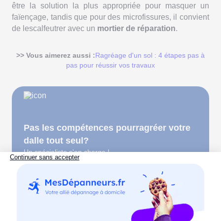
être la solution la plus appropriée pour masquer un
faïençage, tandis que pour des microfissures, il convient
de lescalfeutrer avec un
mortier de réparation
.
>> Vous aimerez aussi :
Ragréage d'un sol : 4 étapes pas à
pas pour réussir vos travaux
Pas les compétences pourragréer votre
dalle tout seul?
Un spécialiste s'en charge !
Fissures structurelles non évolutives
Ces fissures passives sont habituellement traitées via