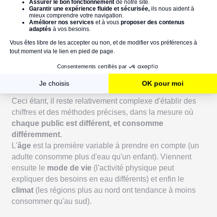
Selon le
Centre d'Information sur l'eau
,
93 % de l’eau
que
nous utilisons à la maison est
dédiée à l’hygiène et au
nettoyage
et
7 % à l’alimentation !
Ceci étant, il reste relativement complexe d'établir des
chiffres et des méthodes précises, dans la mesure où
chaque public est différent, et consomme
différemment
.
L'
âge
est la première variable à prendre en compte (un
adulte consomme plus d'eau qu'un enfant). Viennent
ensuite le
mode de vie
(l'activité physique peut
expliquer des besoins en eau différents) et enfin le
climat
(les régions plus au nord ont tendance à moins
consommer qu'au sud).