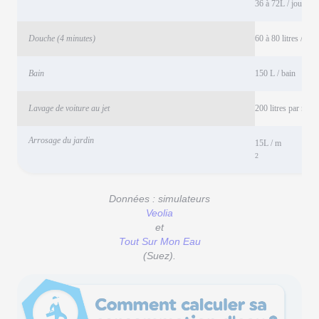
36 à 72L / jour
Douche (4 minutes)
60 à 80 litres / do
Bain
150 L / bain
Lavage de voiture au jet
200 litres par netto
Arrosage du jardin
15L / m
2
Données : simulateurs
Veolia
et
Tout Sur Mon Eau
(Suez).