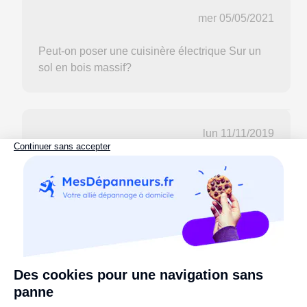
mer 05/05/2021
Peut-on poser une cuisinère électrique Sur un
sol en bois massif?
lun 11/11/2019
Bonjour, j'aurais voulu savoir quelle est la norme
en Espagne pour installer une prise de courant
au dessus du plan de travail dans une cuisine,
hauteur, nombre, distance entre prise et plaque
de cuisson et évier, etc... ? Merci pour votre
réponse