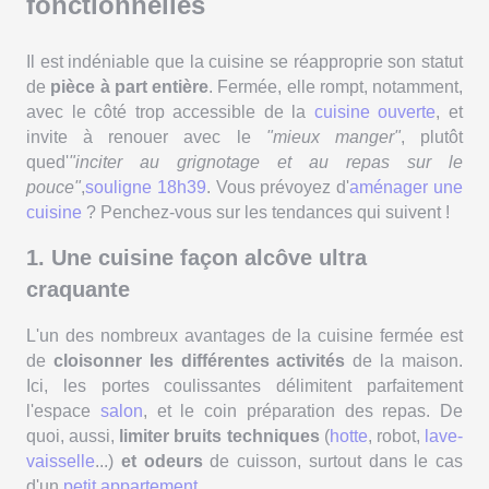
fonctionnelles
Il est indéniable que la cuisine se réapproprie son statut
de
pièce à part entière
. Fermée, elle rompt, notamment,
avec le côté trop accessible de la
cuisine ouverte
, et
invite à renouer avec le
"mieux manger"
, plutôt
qued'
"inciter au grignotage et au repas sur le
pouce"
,
souligne 18h39
. Vous prévoyez d'
aménager une
cuisine
? Penchez-vous sur les tendances qui suivent !
1. Une cuisine façon alcôve ultra
craquante
L'un des nombreux avantages de la cuisine fermée est
de
cloisonner les différentes activités
de la maison.
Ici, les portes coulissantes délimitent parfaitement
l'espace
salon
, et le coin préparation des repas. De
quoi, aussi,
limiter bruits techniques
(
hotte
, robot,
lave-
vaisselle
...)
et odeurs
de cuisson, surtout dans le cas
d'un
petit appartement
.