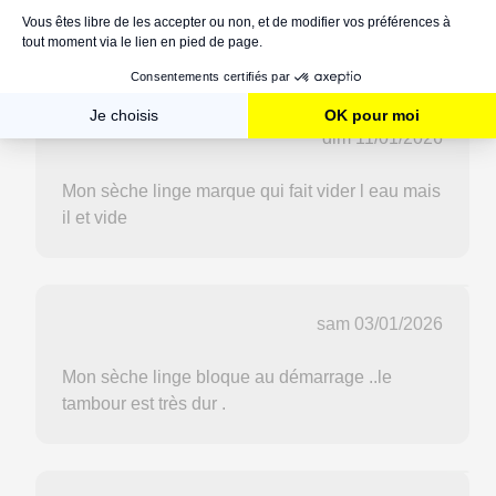
Mon seche linge affiche HC et ne démarre pas
dim 11/01/2026
Mon sèche linge marque qui fait vider l eau mais
il et vide
sam 03/01/2026
Mon sèche linge bloque au démarrage ..le
tambour est très dur .