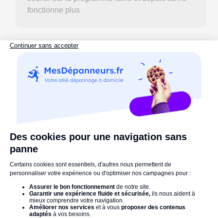
fonctionne plus
lun 16/03/2026
how long does it take to get over steroid
withdrawal? References: <a
href="https://historydb.date/wiki/Wachstumshormone_
</a> - <a
href="https://ivoryjob.com/employer/wachstumshormon
hgh-kaufen-legal-somatropin-
bestellen/">https://ivoryjob.com/employer/wachstumsh
hgh-kaufen-legal-somatro…</a>
mer 14/01/2026