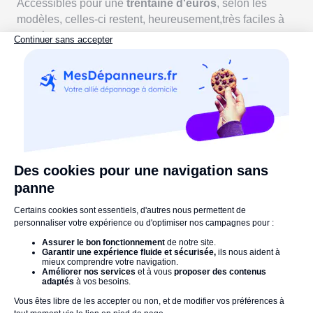
Accessibles pour une
trentaine d'euros
, selon les
modèles, celles-ci restent, heureusement,très faciles à
remplacer.
Vous avez une remarque ou une question ? Laissez-
nous un commentaire !
La Rédaction vous recommande :
Comment bien réagir en cas de fuite d'eau ? 6 règles
à suivre
Robinet qui goutte : que faire ? 6 étapes pour régler
le problème
Le mitigeur thermostatique de douche
Références :
plomberie.ooreka.fr
iSi-Sanitaire.fr
Grohe.fr