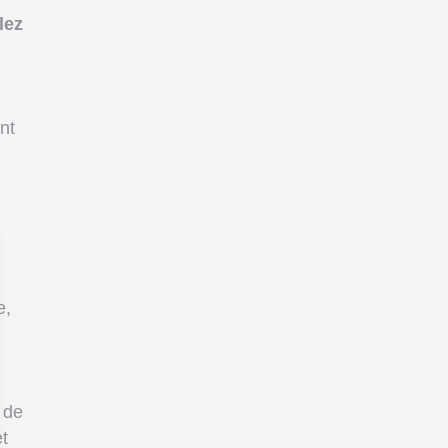
lez
nt
e,
 de
t