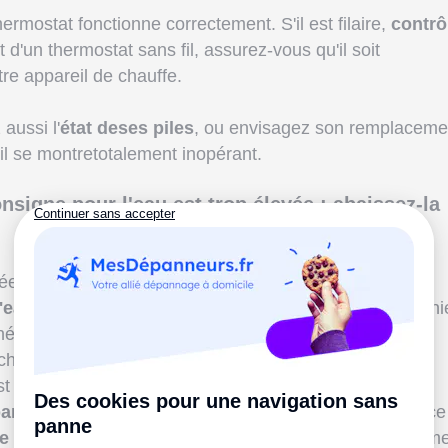
rmostat fonctionne correctement. S'il est filaire,
contrô
git d'un thermostat sans fil, assurez-vous qu'il soit
re appareil de chauffe.
aussi l'
état deses piles
, ou envisagez son remplaceme
'il se montretotalement inopérant.
nsigne pour l'eau est trop élevée : abaissez-la
lée à un
ballon d'eau chaude
, il est également probable
 l'eau à une certaine température
(que vous avez défini
néralement entre 45° C et 55° C).
cher très régulièrement pour chauffer l'eau et la garder
st pas tirée aux
robinets
.
paramètres de votre thermostat
et ajustez la fréquence
e consigne
pour l'eau chaude. Si le thermostat neperme