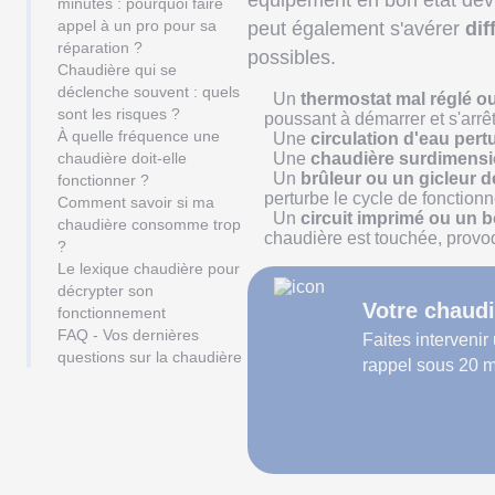
équipement en bon état dev
minutes : pourquoi faire
appel à un pro pour sa
peut également s'avérer
dif
réparation ?
possibles.
Chaudière qui se
déclenche souvent : quels
Un
thermostat mal réglé ou
sont les risques ?
poussant à démarrer et s'arrête
À quelle fréquence une
Une
circulation d'eau pert
chaudière doit-elle
Une
chaudière surdimens
Un
brûleur ou un gicleur dé
fonctionner ?
perturbe le cycle de fonction
Comment savoir si ma
Un
circuit imprimé ou un b
chaudière consomme trop
chaudière est touchée, provo
?
Le lexique chaudière pour
décrypter son
Votre chaudi
fonctionnement
FAQ - Vos dernières
Faites intervenir
questions sur la chaudière
rappel sous 20 m