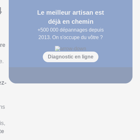
4
Le meilleur artisan est
déjà en chemin
+500 000
dépannages depuis
2013. On s'occupe du vôtre ?
re
Diagnostic en ligne
e.
ez-
ns
is,
te