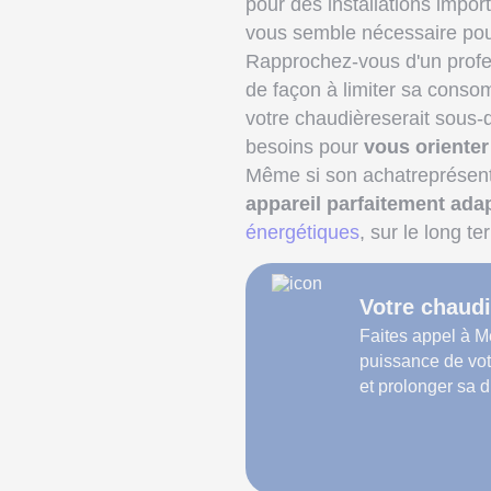
pour des installations import
vous semble nécessaire pour
Rapprochez-vous d'un profes
de façon à limiter sa cons
votre chaudièreserait sous-
besoins pour
vous orienter
Même si son achatreprésent
appareil parfaitement ada
énergétiques
, sur le long te
Votre chaudi
Faites appel à M
puissance de vot
et prolonger sa d