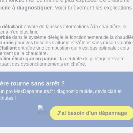
rait fonctionner de manière plus espacée. Ce problème
ficile à diagnostiquer
. Voici brièvement les explications
 défaillant
envoie de fausses informations à la chaudière, la
r à n'en plus finir.
urbée
dans le système dérègle le fonctionnement de la chaudièr
ionnée
pour vos besoins s'allume et s'éteint sans raison valable
faillant
entraîne une combustion qui n'est pas optimale ; cela
nement de la chaudière.
oîtier électrique en panne
: la centrale de pilotage de votre
quant des dysfonctionnements en chaîne.
ère tourne sans arrêt ?
 un pro MesDépanneurs.fr : diagnostic rapide, devis clair et
inutes !
J’ai besoin d’un dépannage