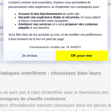
el à un chauffagiste
afin qu'il effectue le paramétrage d
t connecté fait-il baisser la facture ?
article dédié pour comprendre son intérêt et connaitre les
ielles !
Je découvre l’article
tatiques interfèrent : choisissez bien leurs
s
ne sont pas à l'abri d'interférer avec le thermostat des
onsignes de chauffe contraires
.
c d'installerdes robinets classiques dans les pièces d