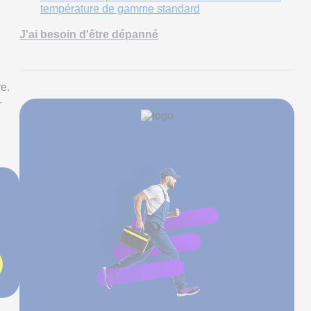
température de gamme standard
J'ai besoin d'être dépanné
e.
.