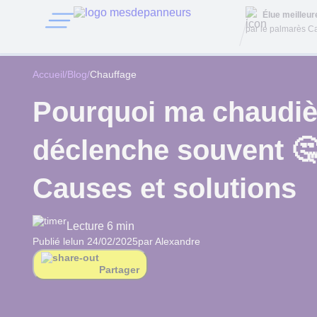
Élue meilleu
par le palmarès Ca
Accueil
/
Blog
/
Chauffage
Pourquoi ma chaudiè
déclenche souvent 🤔
Causes et solutions
Lecture 6 min
Publié le
lun 24/02/2025
par Alexandre
Partager