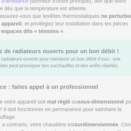
t d'ambiance
(donneur d'ordre principal), afin que votre
e dès que la température est atteinte.
 assurez-vous que lestêtes thermostatiques
ne perturbe
 appareil
, et privilégiez leur installation dans les pièces
 espaces dits « témoins »
.
 de radiateurs ouverts pour un bon débit !
radiateurs ouverts pour maintenir un bon débit d’eau : une
faible peut provoquer des surchauffes et des arrêts répétés.
e : faites appel à un professionnel
e votre appareil soit
mal réglé
ou
sous-dimensionné
po
Il doit fonctionner en permanence pour satisfaire la
uffage.
a contrario, votre chaudière est
surdimensionnée
. Co