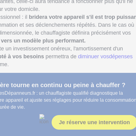
antes, celle-ci aura tendance à fonctionner plus qu'il ne
 votre domicile.
sionnel : il
bridera votre appareil s'il est trop puissa
ommation et ses déclenchements répétés. Dans le cas où
dimensionnée, le chauffagiste définira précisément vos
 vers un modèle plus performant.
e un investissement onéreux, l'amortissement d'un
pté à vos besoins
permettra de
diminuer vosdépenses
rme.
ère tourne en continu ou peine à chauffer ?
esDépanneurs.fr : un chauffagiste qualifié diagnostique la
re appareil et ajuste ses réglages pour réduire la consommatio
urée de vie.
Je réserve une intervention