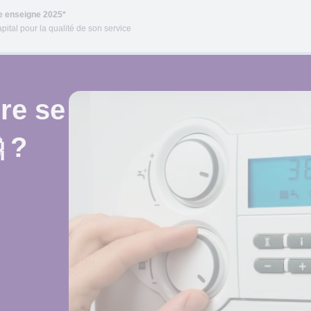
re enseigne 2025*
pital pour la qualité de son service
re se
 ?