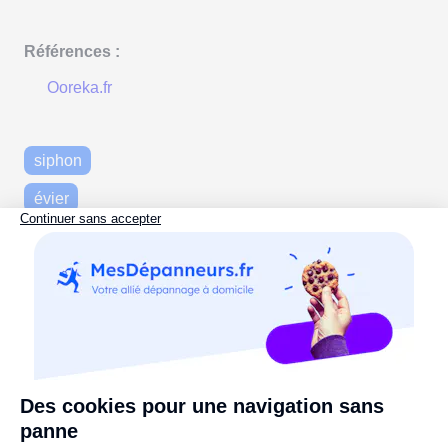
Références :
Ooreka.fr
siphon
évier
Plomberie
sanitaires
Commentaires :
Votre nom