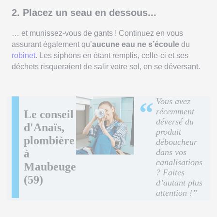
2. Placez un seau en dessous...
… et munissez-vous de gants ! Continuez en vous
assurant également qu’
aucune eau ne s’écoule
du
robinet
. Les siphons en étant remplis, celle-ci et ses
déchets risqueraient de salir votre sol, en se déversant.
Vous avez
“
récemment
Le conseil
déversé du
d'Anaïs,
produit
plombière
déboucheur
à
dans vos
canalisations
Maubeuge
? Faites
(59)
d’autant plus
attention !”