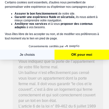
Connaissez vous le texte de loi qui indique ce
type de travaux qui incombe au propriétaire et
dois je m'adresser directement au propriétaire?
Merci de votre réponse Bien cordialement
mar 19/02/2019
Bonjour Gilles et merci pour votre message !
Vous indiquez que la porte de l’appartement
de votre fille ferme mal.
Un bailleur n’est effectivement pas censé
vous louer un appartement dont la porte
ferme mal. Il doit vous garantir “le clos et le
couvert”, c’est à dire un logement qui ferme
correctement et qui soit correctement couvert
par un toit en bon état.
L’article 6 de la loi n° 89-462 du 6 juillet 1989