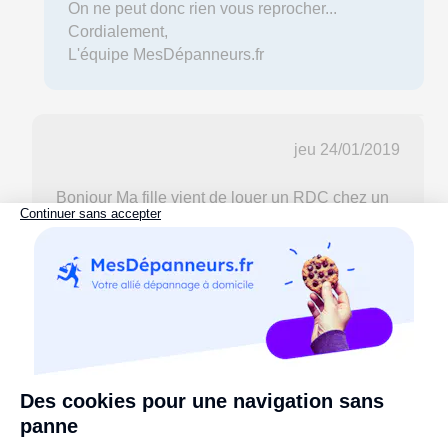
On ne peut donc rien vous reprocher...
Cordialement,
L'équipe MesDépanneurs.fr
jeu 24/01/2019
Bonjour Ma fille vient de louer un RDC chez un
propriétaire privé mais la porte palière n'est pas
sécurisée. Il y a bien une serrure 3 points sur la
porte mais une fois la porte fermée a clé, il y a
un jour de 15 mm tout autour entre la porte et la
bâti. J 'ai du superposer 2 couches de joint pour
ne pas laisser passer l'air et maintenant il faut
forcer pour verrouiller a clé. la porte de
l'immeuble vient d’être forcée, j'ai peur pour sa
sécurité. Cela figure dans l'état des lieux avec
photos mais le gérant fait la sourde d'oreille.